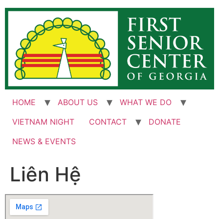
Skip
to
content
HOME
ABOUT US
WHAT WE DO
VIETNAM NIGHT
CONTACT
DONATE
NEWS & EVENTS
Liên Hệ