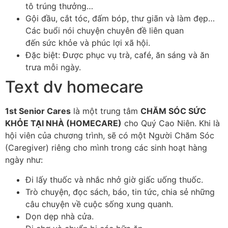
tô trúng thưởng…​
Gội đầu, cắt tóc, đấm bóp, thư giãn và làm đẹp…​
Các buổi nói chuyện chuyên đề liên quan
đến sức khỏe và phúc lợi xã hội.​
Đặc biệt: Được phục vụ trà, café, ăn sáng và ăn
trưa mỗi ngày. ​
Text dv homecare
1
st
Senior Cares
là một trung tâm
CHĂM SÓC SỨC
KHỎE
TẠI NHÀ
(
HOME
CARE)
cho Quý Cao Niên. Khi là
hội viên của chương trình, sẽ có một Người Chăm Sóc
(Caregiver) riêng cho mình trong các sinh hoạt hàng
ngày như:
Đi lấy thuốc và nhắc nhở giờ giấc uống thuốc.
Trò chuyện, đọc sách, báo, tin tức, chia sẻ những
câu chuyện về cuộc sống xung quanh.
Dọn dẹp nhà cửa.