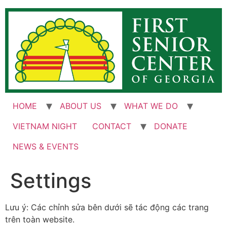
Skip
to
content
HOME
ABOUT US
WHAT WE DO
VIETNAM NIGHT
CONTACT
DONATE
NEWS & EVENTS
Settings
Lưu ý: Các chỉnh sửa bên dưới sẽ tác động các trang
trên toàn website.