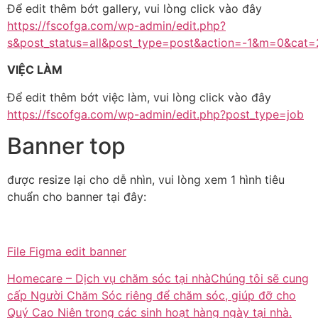
Để edit thêm bớt gallery, vui lòng click vào đây
https://fscofga.com/wp-admin/edit.php?
s&post_status=all&post_type=post&action=-1&m=0&cat
VIỆC LÀM
Để edit thêm bớt việc làm, vui lòng click vào đây
https://fscofga.com/wp-admin/edit.php?post_type=job
Banner top
được resize lại cho dễ nhìn, vui lòng xem 1 hình tiêu
chuẩn cho banner tại đây:
File Figma edit banner
Homecare – Dịch vụ chăm sóc tại nhàChúng tôi sẽ cung
cấp Người Chăm Sóc riêng để chăm sóc, giúp đỡ cho
Quý Cao Niên trong các sinh hoạt hàng ngày tại nhà.