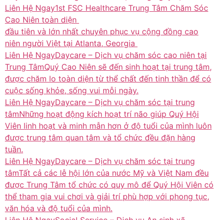
Liên Hệ Ngay
1st FSC Healthcare ​Trung Tâm Chăm Sóc
Cao Niên toàn diện ​
đầu tiên và lớn nhất chuyên phục vụ cộng đồng cao
niên người Việt tại Atlanta, Georgia ​
Liên Hệ Ngay
Daycare – Dịch vụ chăm sóc cao niên tại
Trung TâmQuý Cao Niên sẽ đến sinh hoạt tại trung tâm,
được chăm lo toàn diện từ thể chất đến tinh thần để có
cuộc sống khỏe, sống vui mỗi ngày.
Liên Hệ Ngay
Daycare – Dịch vụ chăm sóc tại trung
tâmNhững hoạt động kích hoạt trí não giúp Quý Hội
Viên linh hoạt và minh mẫn hơn ở độ tuổi của mình luôn
được trung tâm quan tâm và tổ chức đều đặn hàng
tuần.
Liên Hệ Ngay
Daycare – Dịch vụ chăm sóc tại trung
tâmTất cả các lễ hội lớn của nước Mỹ và Việt Nam đều
được Trung Tâm tổ chức có quy mô để Quý Hội Viên có
thể tham gia vui chơi và giải trí phù hợp với phong tục,
văn hóa và độ tuổi của mình.