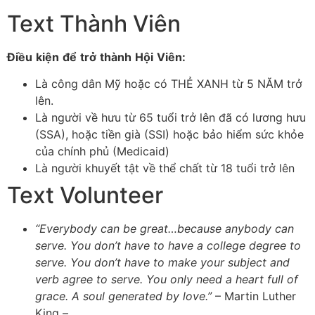
Text Thành Viên
Điều
kiện
để
trở
thành
Hội
Viên
:
Là công dân Mỹ hoặc có THẺ XANH từ 5 NĂM trở
lên.
Là người về hưu từ 65 tuổi trở lên đã có lương hưu
(SSA), hoặc tiền già (SSI) hoặc bảo hiểm sức khỏe
của chính phủ (Medicaid)
Là người khuyết tật về thể chất từ 18 tuổi trở lên
Text Volunteer
“Everybody can be great…because anybody can
serve. You don’t have to have a college degree to
serve. You don’t have to make your subject and
verb agree to serve. You only need a heart full of
grace. A soul generated by love.”
– Martin Luther
King –